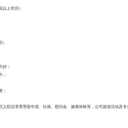
大专及以上学历）
学历）
力好；
力；
差；
式入职后享受带薪年假、社保、慰问金、健康体检等，公司旅游活动及专业