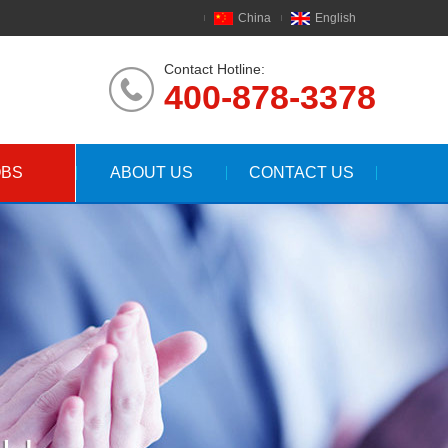
China
English
Contact Hotline:
400-878-3378
OBS
ABOUT US
CONTACT US