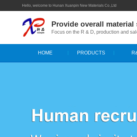
Hello, welcome to Hunan Xuanpin New Materials Co.,Ltd
Provide overall material
Focus on the R & D, production and sale
HOME
PRODUCTS
R