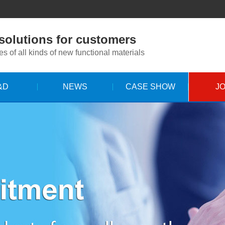
 solutions for customers
s of all kinds of new functional materials
&D
NEWS
CASE SHOW
J