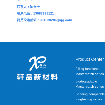
联系人：陈女士
联系电话：13687998121
简历投递邮箱：381050286@qq.com
Product Center
Filling functional
Masterbatch series
Biodegradable
Masterbatch series
Bonding compatible
toughening series